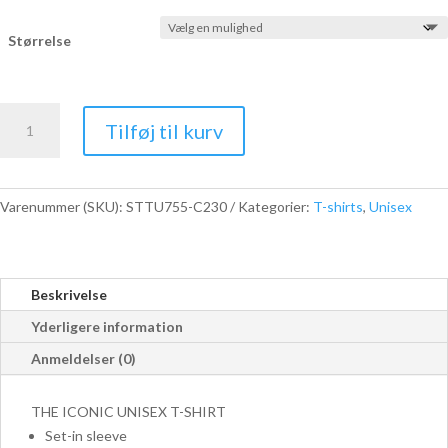
Størrelse
SKS
Tilføj til kurv
T-
shirt
-
Kongeblå
Varenummer (SKU):
STTU755-C230
Kategorier:
T-shirts
,
Unisex
antal
Beskrivelse
Yderligere information
Anmeldelser (0)
THE ICONIC UNISEX T-SHIRT
Set-in sleeve