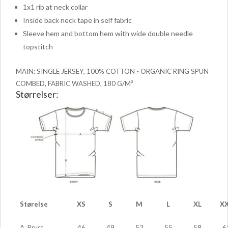
1x1 rib at neck collar
Inside back neck tape in self fabric
Sleeve hem and bottom hem with wide double needle
topstitch
MAIN: SINGLE JERSEY, 100% COTTON - ORGANIC RING SPUN
COMBED, FABRIC WASHED, 180 G/M²
Størrelser:
Størelse
XS
S
M
L
XL
X
A. Bryst
46
49
52
55
58
6