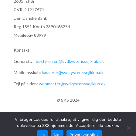
2635 Ishøj
CVR:
11917674
Den Danske Bank
Reg 1551 Konto 2390463254
Mobilepay 80999
Kontakt:
Generelt:
bestyrelsen@sydkystenssejlklub.dk
Medlemsskab:
kasserer@sydkystenssejlklub.dk
Fejl på siden:
webmaster@sydkystenssejlklub.dk
© SKS 2024
Vi bruger cookies for at sikre, at vi giver dig den bedste
oplevelse på SKS hjemmeside. Accepterer du cookies
Ja
Nej
Privatlivspolitik