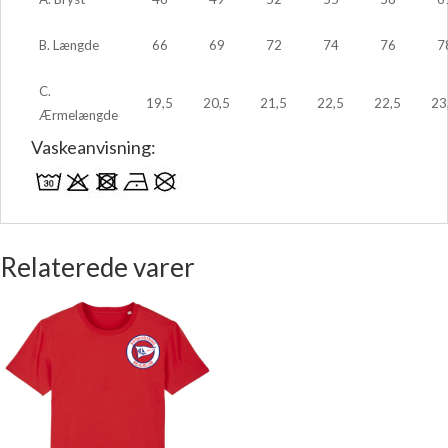
B. Længde
66
69
72
74
76
7
C.
19,5
20,5
21,5
22,5
22,5
23
Ærmelængde
Vaskeanvisning:
Relaterede varer