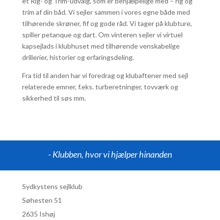
et Rig- og Trim-udvalg, som er behjælpelige med – rig og
trim af din båd. Vi sejler sammen i vores egne både med
tilhørende skrøner, fif og gode råd. Vi tager på klubture,
spiller petanque og dart. Om vinteren sejler vi virtuel
kapsejlads i klubhuset med tilhørende venskabelige
drillerier, historier og erfaringsdeling.
Fra tid til anden har vi foredrag og klubaftener med sejl
relaterede emner, f.eks. turberetninger, tovværk og
sikkerhed til søs mm.
- Klubben, hvor vi hjælper hinanden
Sydkystens sejlklub
Søhesten 51
2635 Ishøj