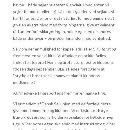
havne – både sejler relateret & socialt. Hvad enten vil
sejler for motor eller sejl, så er det glæden ved sejlads, vi
har til fælles. Derfor er det naturligt for medlemmerne at
give en ekstra hånd med fortøjningerne, give et velment
råd under forårsklargøringen, holde øje med de andres
både under uvejr – og møder hinanden med venlighed.
Selv om der er mulighed for kapsejlads, så er SKS først og
fremmest en social klub. Vi afholder en række fælles
frokoster, fejrer St.Hans og årets store fest er klubbens
fødselsdag i september. Bl.a. således forsøger vi at
“styrke et bredt socialt samvær blandt klubbens
medlemmer.”
At “medvirke til søsportens fremme” er mange ting.
Vi er medlem af Dansk Sejlunion, med de fordele dette
giver medlemmerne og klubben. Vi er tilsluttet Køge
Bugt-kredsen, som afholder kapsejlads for kølbåde hver
uge. Vi har vores egen skolebåd med instruktør, og vi har