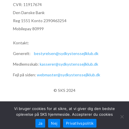
CVR:
11917674
Den Danske Bank
Reg 1551 Konto 2390463254
Mobilepay 80999
Kontakt:
Generelt:
bestyrelsen@sydkystenssejlklub.dk
Medlemsskab:
kasserer@sydkystenssejlklub.dk
Fejl på siden:
webmaster@sydkystenssejlklub.dk
© SKS 2024
Vi bruger cookies for at sikre, at vi giver dig den bedste
oplevelse på SKS hjemmeside. Accepterer du cookies
Ja
Nej
Privatlivspolitik