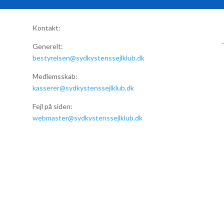
Kontakt:
Generelt:
bestyrelsen@sydkystenssejlklub.dk
Medlemsskab:
kasserer@sydkystenssejlklub.dk
Fejl på siden:
webmaster@sydkystenssejlklub.dk