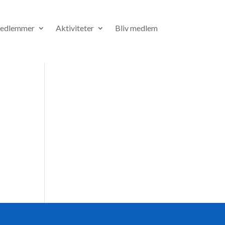
medlemmer
Aktiviteter
Bliv medlem