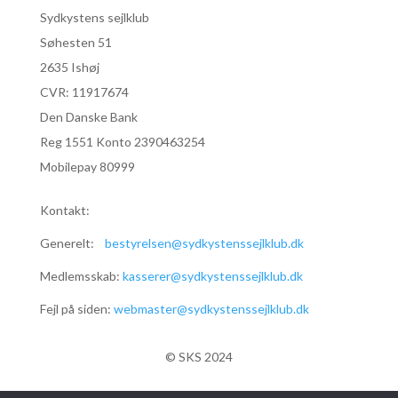
Sydkystens sejlklub
Søhesten 51
2635 Ishøj
CVR:
11917674
Den Danske Bank
Reg 1551 Konto 2390463254
Mobilepay 80999
Kontakt:
Generelt:
bestyrelsen@sydkystenssejlklub.dk
Medlemsskab:
kasserer@sydkystenssejlklub.dk
Fejl på siden:
webmaster@sydkystenssejlklub.dk
© SKS 2024