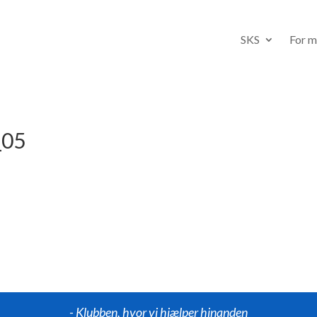
SKS
For 
_05
- Klubben, hvor vi hjælper hinanden