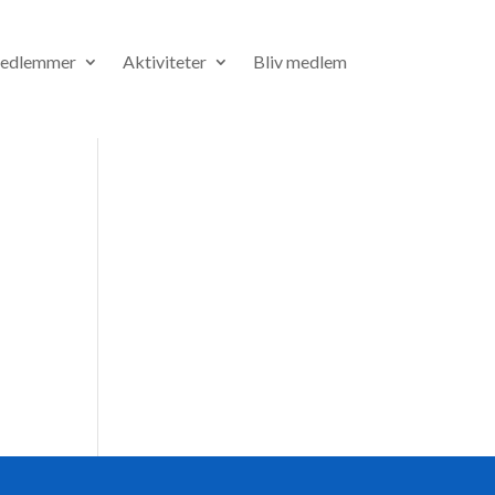
medlemmer
Aktiviteter
Bliv medlem