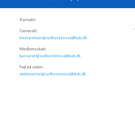
Kontakt:
Generelt:
bestyrelsen@sydkystenssejlklub.dk
Medlemsskab:
kasserer@sydkystenssejlklub.dk
Fejl på siden:
webmaster@sydkystenssejlklub.dk