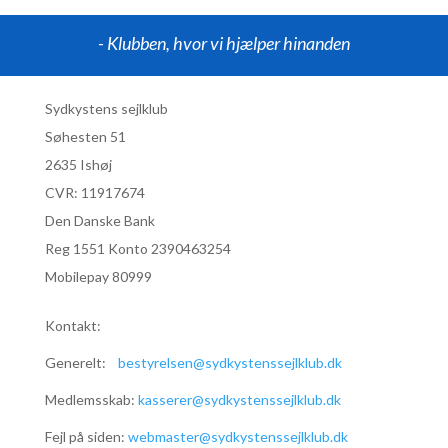
- Klubben, hvor vi hjælper hinanden
Sydkystens sejlklub
Søhesten 51
2635 Ishøj
CVR:
11917674
Den Danske Bank
Reg 1551 Konto 2390463254
Mobilepay 80999
Kontakt:
Generelt:
bestyrelsen@sydkystenssejlklub.dk
Medlemsskab:
kasserer@sydkystenssejlklub.dk
Fejl på siden:
webmaster@sydkystenssejlklub.dk