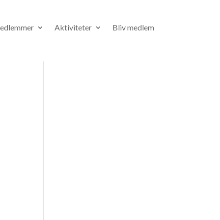
medlemmer
Aktiviteter
Bliv medlem