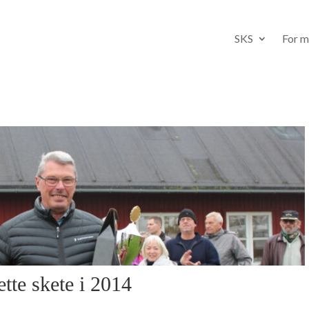
SKS
For 
tte skete i 2014