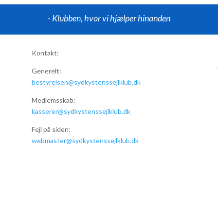
- Klubben, hvor vi hjælper hinanden
Kontakt:
Generelt:
bestyrelsen@sydkystenssejlklub.dk
Medlemsskab:
kasserer@sydkystenssejlklub.dk
Fejl på siden:
webmaster@sydkystenssejlklub.dk