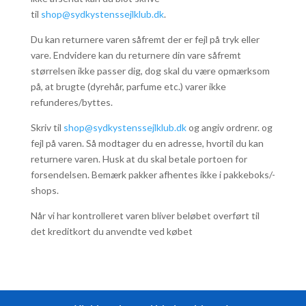
til
shop@sydkystenssejlklub.dk
.
Du kan returnere varen såfremt der er fejl på tryk eller
vare. Endvidere kan du returnere din vare såfremt
størrelsen ikke passer dig, dog skal du være opmærksom
på, at brugte (dyrehår, parfume etc.) varer ikke
refunderes/byttes.
Skriv til
shop@sydkystenssejlklub.dk
og angiv ordrenr. og
fejl på varen. Så modtager du en adresse, hvortil du kan
returnere varen. Husk at du skal betale portoen for
forsendelsen. Bemærk pakker afhentes ikke i pakkeboks/-
shops.
Når vi har kontrolleret varen bliver beløbet overført til
det kreditkort du anvendte ved købet