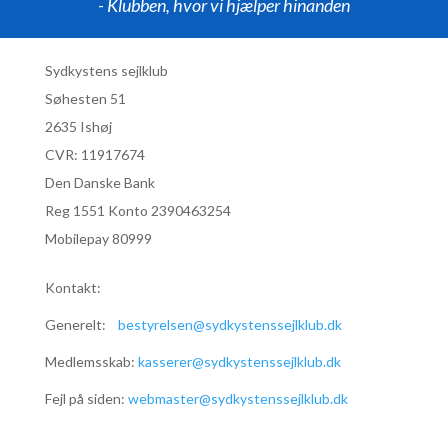
- Klubben, hvor vi hjælper hinanden
Sydkystens sejlklub
Søhesten 51
2635 Ishøj
CVR:
11917674
Den Danske Bank
Reg 1551 Konto 2390463254
Mobilepay 80999
Kontakt:
Generelt:
bestyrelsen@sydkystenssejlklub.dk
Medlemsskab:
kasserer@sydkystenssejlklub.dk
Fejl på siden:
webmaster@sydkystenssejlklub.dk