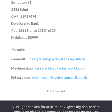
Søhesten 51
2635 Ishøj
CVR:
11917674
Den Danske Bank
Reg 1551 Konto 2390463254
Mobilepay 80999
Kontakt:
Generelt:
bestyrelsen@sydkystenssejlklub.dk
Medlemsskab:
kasserer@sydkystenssejlklub.dk
Fejl på siden:
webmaster@sydkystenssejlklub.dk
© SKS 2024
Vi bruger cookies for at sikre, at vi giver dig den bedste
oplevelse på SKS hjemmeside. Accepterer du cookies