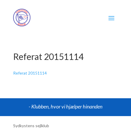
Referat 20151114
Referat 20151114
- Klubben, hvor vi hjælper hinanden
Sydkystens sejlklub