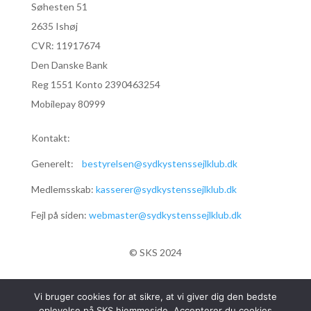
Søhesten 51
2635 Ishøj
CVR:
11917674
Den Danske Bank
Reg 1551 Konto 2390463254
Mobilepay 80999
Kontakt:
Generelt:
bestyrelsen@sydkystenssejlklub.dk
Medlemsskab:
kasserer@sydkystenssejlklub.dk
Fejl på siden:
webmaster@sydkystenssejlklub.dk
© SKS 2024
Vi bruger cookies for at sikre, at vi giver dig den bedste
oplevelse på SKS hjemmeside. Accepterer du cookies