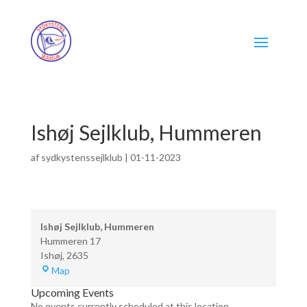
Ishøj Sejlklub, Hummeren
af
sydkystenssejlklub
|
01-11-2023
Ishøj Sejlklub, Hummeren
Hummeren 17
Ishøj
,
2635
Ishøj
Map
Sejlklub,
Upcoming Events
Hummeren
No events currently scheduled at this location.