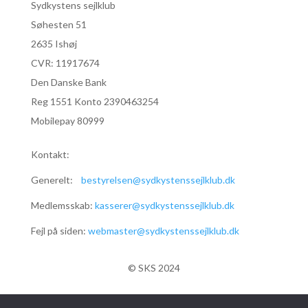
Sydkystens sejlklub
Søhesten 51
2635 Ishøj
CVR:
11917674
Den Danske Bank
Reg 1551 Konto 2390463254
Mobilepay 80999
Kontakt:
Generelt:
bestyrelsen@sydkystenssejlklub.dk
Medlemsskab:
kasserer@sydkystenssejlklub.dk
Fejl på siden:
webmaster@sydkystenssejlklub.dk
© SKS 2024