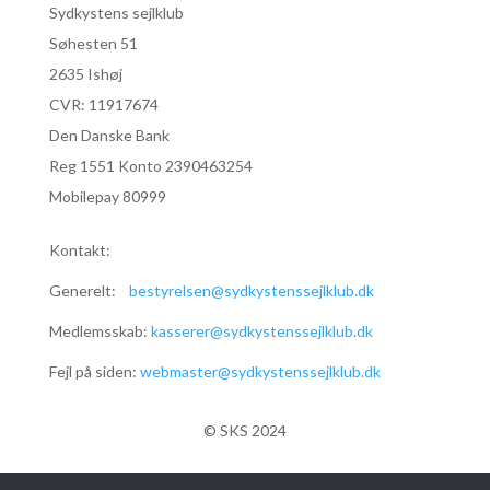
Sydkystens sejlklub
Søhesten 51
2635 Ishøj
CVR:
11917674
Den Danske Bank
Reg 1551 Konto 2390463254
Mobilepay 80999
Kontakt:
Generelt:
bestyrelsen@sydkystenssejlklub.dk
Medlemsskab:
kasserer@sydkystenssejlklub.dk
Fejl på siden:
webmaster@sydkystenssejlklub.dk
© SKS 2024