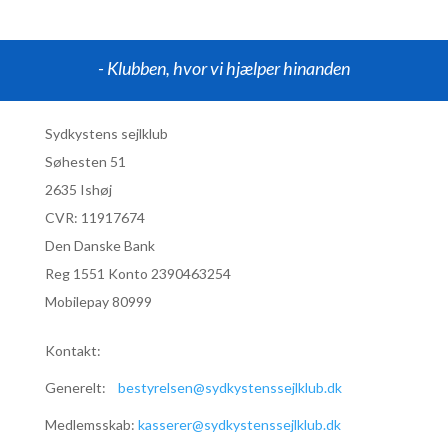
- Klubben, hvor vi hjælper hinanden
Sydkystens sejlklub
Søhesten 51
2635 Ishøj
CVR:
11917674
Den Danske Bank
Reg 1551 Konto 2390463254
Mobilepay 80999
Kontakt:
Generelt:
bestyrelsen@sydkystenssejlklub.dk
Medlemsskab:
kasserer@sydkystenssejlklub.dk