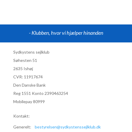
- Klubben, hvor vi hjælper hinanden
Sydkystens sejlklub
Søhesten 51
2635 Ishøj
CVR:
11917674
Den Danske Bank
Reg 1551 Konto 2390463254
Mobilepay 80999
Kontakt:
Generelt:
bestyrelsen@sydkystenssejlklub.dk