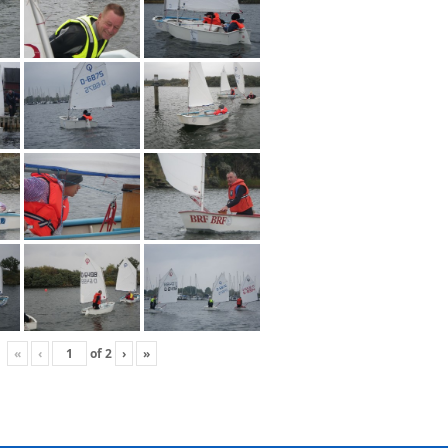
«
‹
of
2
›
»