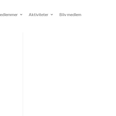
medlemmer
Aktiviteter
Bliv medlem