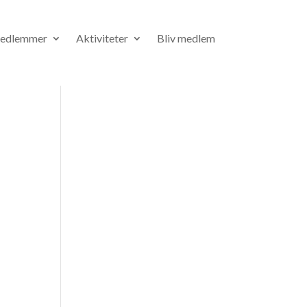
medlemmer
Aktiviteter
Bliv medlem