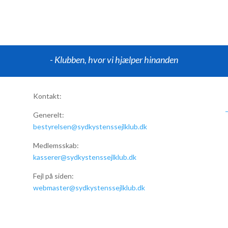
- Klubben, hvor vi hjælper hinanden
Kontakt:
Generelt:
bestyrelsen@sydkystenssejlklub.dk
Medlemsskab:
kasserer@sydkystenssejlklub.dk
Fejl på siden:
webmaster@sydkystenssejlklub.dk