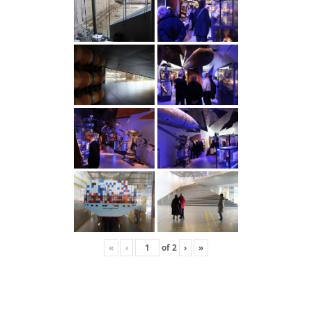
«
‹
of
2
›
»