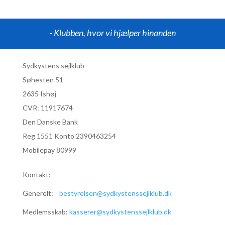
- Klubben, hvor vi hjælper hinanden
Sydkystens sejlklub
Søhesten 51
2635 Ishøj
CVR:
11917674
Den Danske Bank
Reg 1551 Konto 2390463254
Mobilepay 80999
Kontakt:
Generelt:
bestyrelsen@sydkystenssejlklub.dk
Medlemsskab:
kasserer@sydkystenssejlklub.dk