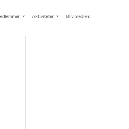
medlemmer
Aktiviteter
Bliv medlem