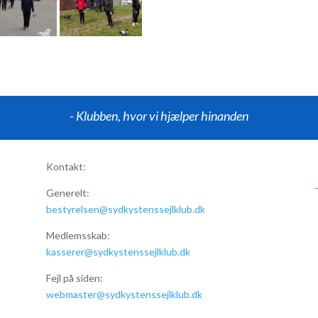
- Klubben, hvor vi hjælper hinanden
Kontakt:
Generelt:
bestyrelsen@sydkystenssejlklub.dk
Medlemsskab:
kasserer@sydkystenssejlklub.dk
Fejl på siden:
webmaster@sydkystenssejlklub.dk