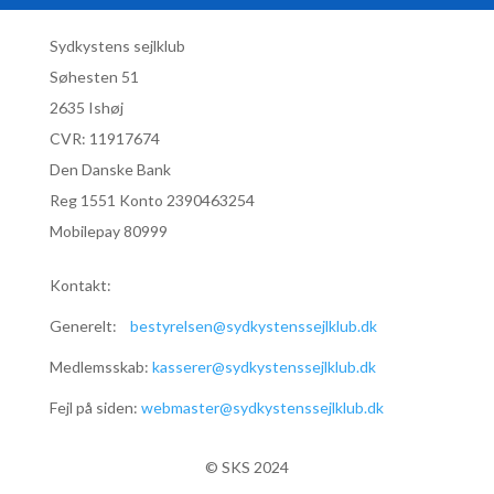
Sydkystens sejlklub
Søhesten 51
2635 Ishøj
CVR:
11917674
Den Danske Bank
Reg 1551 Konto 2390463254
Mobilepay 80999
Kontakt:
Generelt:
bestyrelsen@sydkystenssejlklub.dk
Medlemsskab:
kasserer@sydkystenssejlklub.dk
Fejl på siden:
webmaster@sydkystenssejlklub.dk
© SKS 2024