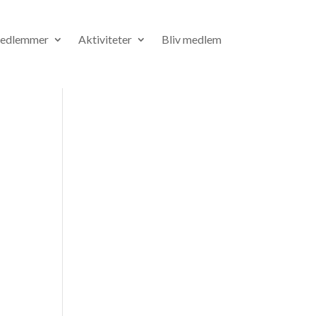
medlemmer
Aktiviteter
Bliv medlem