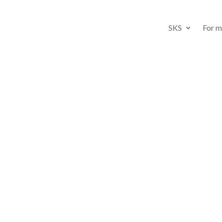
SKS
For 