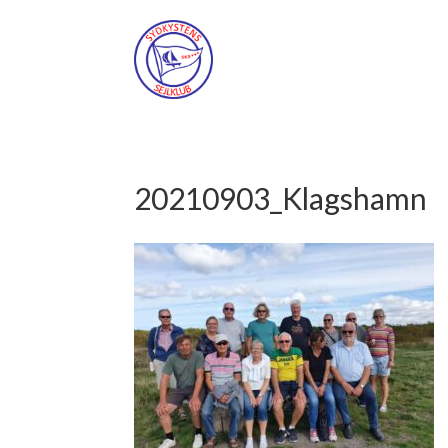
20210903_Klagshamn