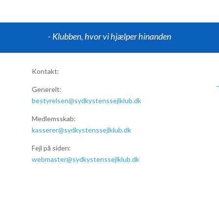
- Klubben, hvor vi hjælper hinanden
Kontakt:
Generelt:
bestyrelsen@sydkystenssejlklub.dk
Medlemsskab:
kasserer@sydkystenssejlklub.dk
Fejl på siden:
webmaster@sydkystenssejlklub.dk