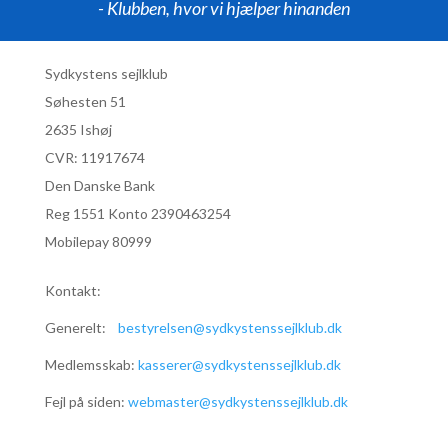
- Klubben, hvor vi hjælper hinanden
Sydkystens sejlklub
Søhesten 51
2635 Ishøj
CVR:
11917674
Den Danske Bank
Reg 1551 Konto 2390463254
Mobilepay 80999
Kontakt:
Generelt:
bestyrelsen@sydkystenssejlklub.dk
Medlemsskab:
kasserer@sydkystenssejlklub.dk
Fejl på siden:
webmaster@sydkystenssejlklub.dk