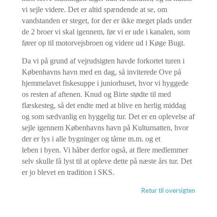
vi sejle videre. Det er altid spændende at se, om
vandstanden er steget, for der er ikke meget plads under
de 2 broer vi skal igennem, før vi er ude i kanalen, som
fører op til motorvejsbroen og videre ud i Køge Bugt.
Da vi på grund af vejrudsigten havde forkortet turen i
Københavns havn med en dag, så inviterede Ove på
hjemmelavet fiskesuppe i juniorhuset, hvor vi hyggede
os resten af aftenen. Knud og Birte stødte til med
flæskesteg, så det endte med at blive en herlig middag
og som sædvanlig en hyggelig tur. Det er en oplevelse af
sejle igennem Københavns havn på Kulturnatten, hvor
der er lys i alle bygninger og tårne m.m. og et
leben i byen. Vi håber derfor også, at flere medlemmer
selv skulle få lyst til at opleve dette på næste års tur. Det
er jo blevet en tradition i SKS.
Retur til oversigten