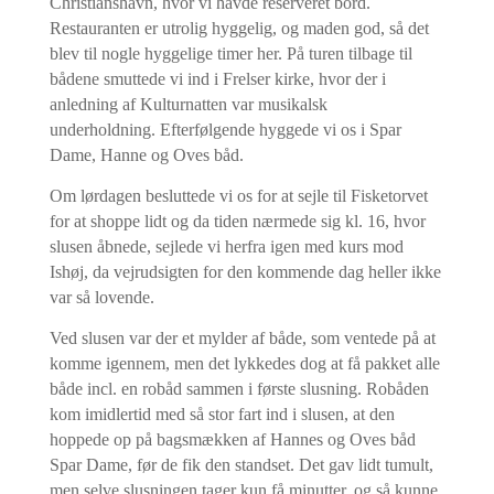
Christianshavn, hvor vi havde reserveret bord.
Restauranten er utrolig hyggelig, og maden god, så det
blev til nogle hyggelige timer her. På turen tilbage til
bådene smuttede vi ind i Frelser kirke, hvor der i
anledning af Kulturnatten var musikalsk
underholdning. Efterfølgende hyggede vi os i Spar
Dame, Hanne og Oves båd.
Om lørdagen besluttede vi os for at sejle til Fisketorvet
for at shoppe lidt og da tiden nærmede sig kl. 16, hvor
slusen åbnede, sejlede vi herfra igen med kurs mod
Ishøj, da vejrudsigten for den kommende dag heller ikke
var så lovende.
Ved slusen var der et mylder af både, som ventede på at
komme igennem, men det lykkedes dog at få pakket alle
både incl. en robåd sammen i første slusning. Robåden
kom imidlertid med så stor fart ind i slusen, at den
hoppede op på bagsmækken af Hannes og Oves båd
Spar Dame, før de fik den standset. Det gav lidt tumult,
men selve slusningen tager kun få minutter, og så kunne