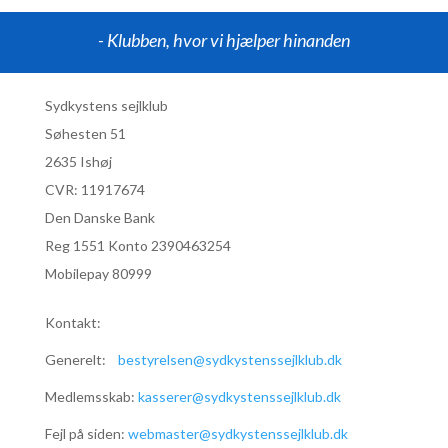
- Klubben, hvor vi hjælper hinanden
Sydkystens sejlklub
Søhesten 51
2635 Ishøj
CVR:
11917674
Den Danske Bank
Reg 1551 Konto 2390463254
Mobilepay 80999
Kontakt:
Generelt:
bestyrelsen@sydkystenssejlklub.dk
Medlemsskab:
kasserer@sydkystenssejlklub.dk
Fejl på siden:
webmaster@sydkystenssejlklub.dk