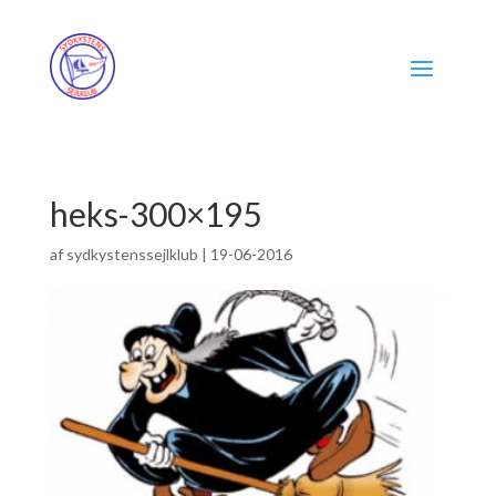
heks-300×195
af
sydkystenssejlklub
|
19-06-2016