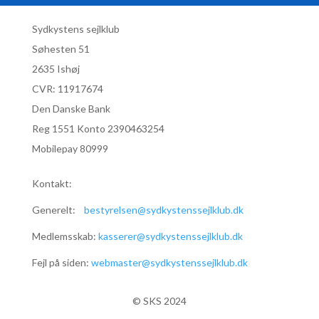
Sydkystens sejlklub
Søhesten 51
2635 Ishøj
CVR:
11917674
Den Danske Bank
Reg 1551 Konto 2390463254
Mobilepay 80999
Kontakt:
Generelt:
bestyrelsen@sydkystenssejlklub.dk
Medlemsskab:
kasserer@sydkystenssejlklub.dk
Fejl på siden:
webmaster@sydkystenssejlklub.dk
© SKS 2024