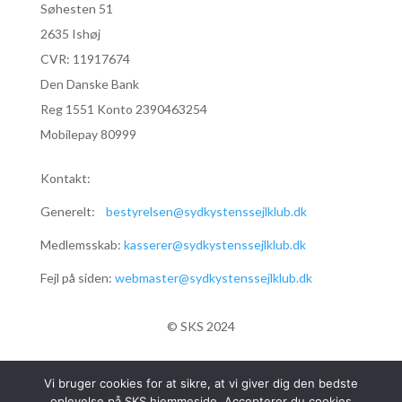
Søhesten 51
2635 Ishøj
CVR:
11917674
Den Danske Bank
Reg 1551 Konto 2390463254
Mobilepay 80999
Kontakt:
Generelt:
bestyrelsen@sydkystenssejlklub.dk
Medlemsskab:
kasserer@sydkystenssejlklub.dk
Fejl på siden:
webmaster@sydkystenssejlklub.dk
© SKS 2024
Vi bruger cookies for at sikre, at vi giver dig den bedste
oplevelse på SKS hjemmeside. Accepterer du cookies