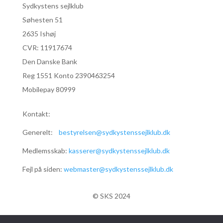
Sydkystens sejlklub
Søhesten 51
2635 Ishøj
CVR:
11917674
Den Danske Bank
Reg 1551 Konto 2390463254
Mobilepay 80999
Kontakt:
Generelt:
bestyrelsen@sydkystenssejlklub.dk
Medlemsskab:
kasserer@sydkystenssejlklub.dk
Fejl på siden:
webmaster@sydkystenssejlklub.dk
© SKS 2024