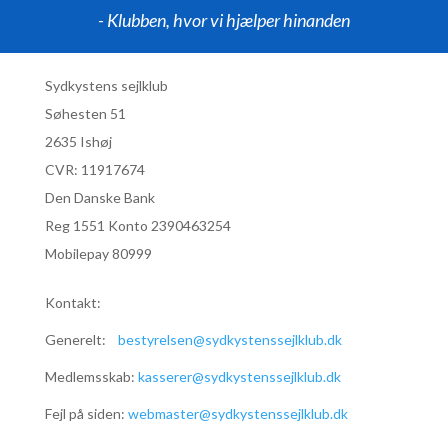
- Klubben, hvor vi hjælper hinanden
Sydkystens sejlklub
Søhesten 51
2635 Ishøj
CVR:
11917674
Den Danske Bank
Reg 1551 Konto 2390463254
Mobilepay 80999
Kontakt:
Generelt:
bestyrelsen@sydkystenssejlklub.dk
Medlemsskab:
kasserer@sydkystenssejlklub.dk
Fejl på siden:
webmaster@sydkystenssejlklub.dk