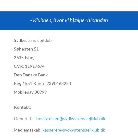
- Klubben, hvor vi hjælper hinanden
Sydkystens sejlklub
Søhesten 51
2635 Ishøj
CVR:
11917674
Den Danske Bank
Reg 1551 Konto 2390463254
Mobilepay 80999
Kontakt:
Generelt:
bestyrelsen@sydkystenssejlklub.dk
Medlemsskab:
kasserer@sydkystenssejlklub.dk