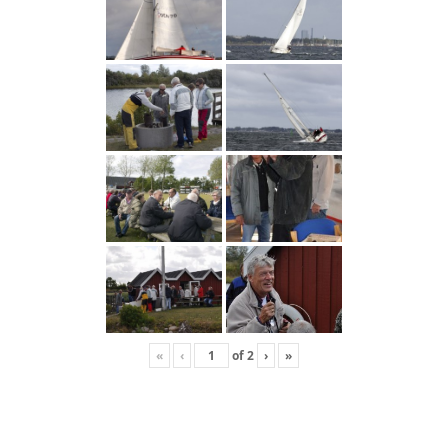
«
‹
of
2
›
»