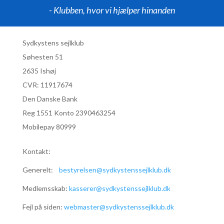
- Klubben, hvor vi hjælper hinanden
Sydkystens sejlklub
Søhesten 51
2635 Ishøj
CVR:
11917674
Den Danske Bank
Reg 1551 Konto 2390463254
Mobilepay 80999
Kontakt:
Generelt:
bestyrelsen@sydkystenssejlklub.dk
Medlemsskab:
kasserer@sydkystenssejlklub.dk
Fejl på siden:
webmaster@sydkystenssejlklub.dk