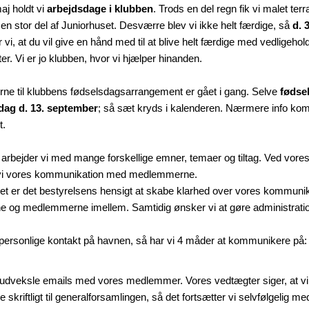
maj holdt vi
arbejdsdage i klubben
. Trods en del regn fik vi malet te
en stor del af Juniorhuset. Desværre blev vi ikke helt færdige, så
d. 
vi, at du vil give en hånd med til at blive helt færdige med vedligehol
eter. Vi er jo klubben, hvor vi hjælper hinanden.
rne til klubbens fødselsdagsarrangement er gået i gang. Selve
fødse
dag d. 13. september
; så sæt kryds i kalenderen. Nærmere info ko
t.
 arbejder vi med mange forskellige emner, temaer og tiltag. Ved vore
 vi vores kommunikation med medlemmerne.
t er det bestyrelsens hensigt at skabe klarhed over vores kommunika
og medlemmerne imellem. Samtidig ønsker vi at gøre administrati
personlige kontakt på havnen, så har vi 4 måder at kommunikere på:
 udveksle emails med vores medlemmer. Vores vedtægter siger, at vi
e skriftligt til generalforsamlingen, så det fortsætter vi selvfølgelig me