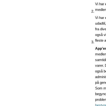
Vi har
medlem
Vi har 
udadtil
fra div
også v
fleste a
App’e
medlemm
samtid
varer. 
også be
adminis
på gen
Som me
begynd
problem
bestyr