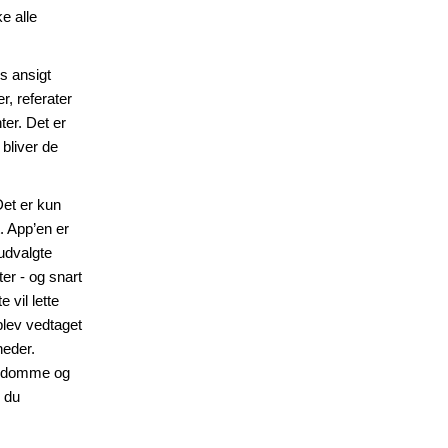
e alle
s ansigt
r, referater
ter. Det er
bliver de
Det er kun
. App’en er
udvalgte
ter - og snart
 vil lette
blev vedtaget
heder.
ygdomme og
r du