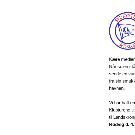
Kære medle
Når solen står
sende en varm
fra sin smuk
havnen.
Vi har haft e
Klubturene t
til Landskron
Rødvig d. 4. -