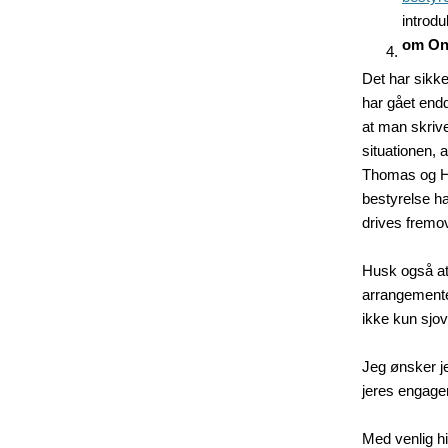
introdu
om Onb
Det har sikk
har gået endd
at man skrive
situationen, 
Thomas og Hei
bestyrelse ha
drives fremo
Husk også at 
arrangemente
ikke kun sjo
Jeg ønsker je
jeres engageme
Med venlig h