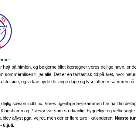
mmer.
 højt på himlen, og bølgerne blidt kærtegner vores dejlige havn, er det t
 sommerhilsen til jer alle. Det er en fantastisk tid på året, hvor natur
keste side, og vi kan nyde de lange dage og lyse aftener sammen på 
n dejlig sæson indtil nu. Vores ugentlige SejlSammen har haft fin delta
il Klagshamn og Præstø var som sædvanligt hyggelige og velbesøgte.
a blev aflyst pga. vejret, men der er flere ture i kalenderen.
Næste tur 
 6.juli.