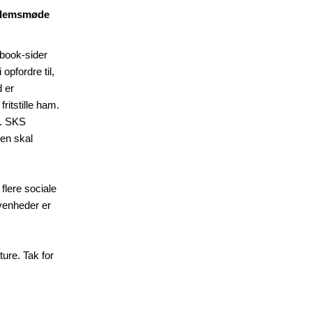
lemsmøde
book-sider
opfordre til,
d er
ritstille ham.
n. SKS
nen skal
flere sociale
venheder er
ure. Tak for