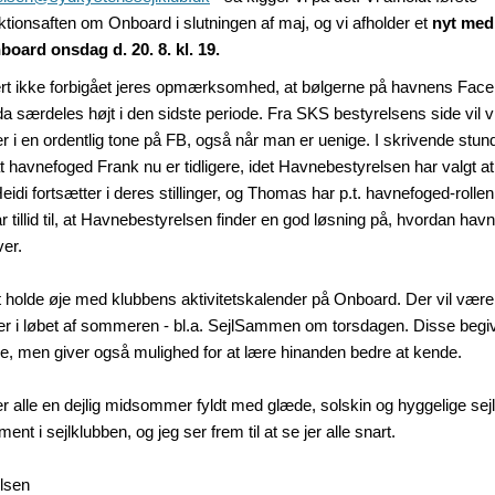
ktionsaften om Onboard i slutningen af maj, og vi afholder et
nyt
med
oard onsdag d. 20. 8. kl. 19.
ert ikke forbigået jeres opmærksomhed, at bølgerne på havnens Face
a særdeles højt i den sidste periode. Fra SKS bestyrelsens side vil vi 
r i en ordentlig tone på FB, også når man er uenige. I skrivende stun
at havnefoged Frank nu er tidligere, idet Havnebestyrelsen har valgt at f
di fortsætter i deres stillinger, og Thomas har p.t. havnefoged-rolle
r tillid til, at Havnebestyrelsen finder en god løsning på, hvordan hav
ver.
holde øje med klubbens aktivitetskalender på Onboard. Der vil være 
r i løbet af sommeren - bl.a. SejlSammen om torsdagen. Disse begi
ve, men giver også mulighed for at lære hinanden bedre at kende.
r alle en dejlig midsommer fyldt med glæde, solskin og hyggelige sejlt
nt i sejlklubben, og jeg ser frem til at se jer alle snart.
ilsen