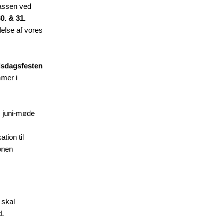
rrassen ved
30. & 31.
delse af vores
lsdagsfesten
mmer i
s juni-møde
tion til
onen
 skal
d.