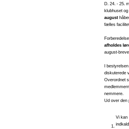
D. 24. - 25. 
klubhuset og 
august
håber 
fælles facilit
Forberedelse
afholdes lør
august-breve
I bestyrelsen
diskuterede
Overordnet se
medlemmerne 
nemmere.
Ud over den 
Vi kan
indkald