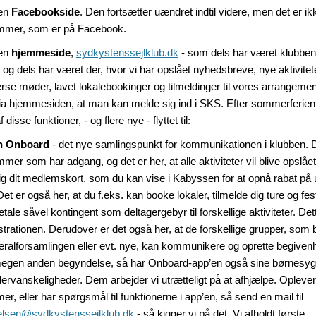
 en
Facebookside
. Den fortsætter uændret indtil videre, men det er ikk
mer, som er på Facebook.
en
hjemmeside
,
sydkystenssejlklub.dk
- som dels har været klubben
, og dels har været der, hvor vi har opslået nyhedsbreve, nye aktivitete
erse møder, lavet lokalebookinger og tilmeldinger til vores arrangemen
ia hjemmesiden, at man kan melde sig ind i SKS. Efter sommerferien 
f disse funktioner, - og flere nye - flyttet til:
n Onboard
- det nye samlingspunkt for kommunikationen i klubben. 
er som har adgang, og det er her, at alle aktiviteter vil blive opslået
ig dit medlemskort, som du kan vise i Kabyssen for at opnå rabat på 
Det er også her, at du f.eks. kan booke lokaler, tilmelde dig ture og fes
tale såvel kontingent som deltagergebyr til forskellige aktiviteter. Dette
trationen. Derudover er det også her, at de forskellige grupper, som 
eralforsamlingen eller evt. nye, kan kommunikere og oprette begiven
gen anden begyndelse, så har Onboard-app’en også sine børnes
ervanskeligheder. Dem arbejder vi utrætteligt på at afhjælpe. Opleve
er, eller har spørgsmål til funktionerne i app’en, så send en mail til
elsen@sydkystenssejlklub.dk
- så kigger vi på det. Vi afholdt første