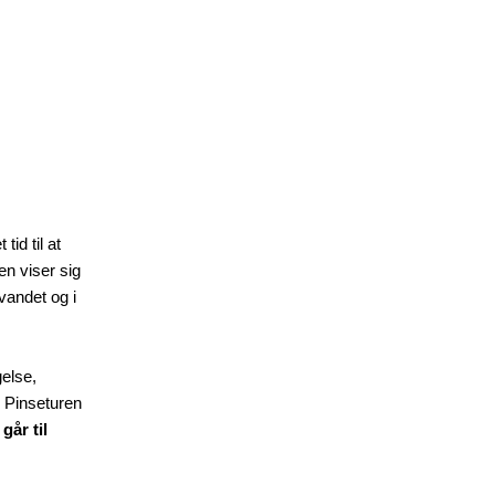
id til at
en viser sig
vandet og i
gelse,
 Pinseturen
går til