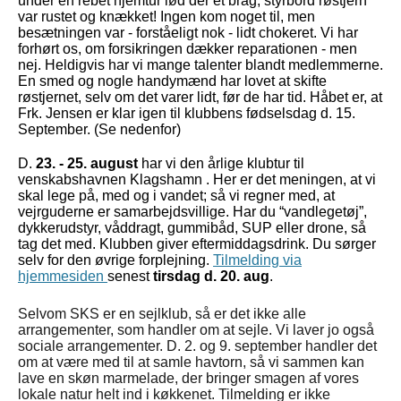
under en rebet hjemtur lød der et brag; styrbord røstjern
var rustet og knækket! Ingen kom noget til, men
besætningen var - forståeligt nok - lidt chokeret. Vi har
forhørt os, om forsikringen dækker reparationen - men
nej. Heldigvis har vi mange talenter blandt medlemmerne.
En smed og nogle handymænd har lovet at skifte
røstjernet, selv om det varer lidt, før de har tid. Håbet er, at
Frk. Jensen er klar igen til klubbens fødselsdag d. 15.
September. (Se nedenfor)
D.
23. - 25. august
har vi den årlige klubtur til
venskabshavnen Klagshamn . Her er det meningen, at vi
skal lege på, med og i vandet; så vi regner med, at
vejrguderne er samarbejdsvillige. Har du “vandlegetøj”,
dykkerudstyr, våddragt, gummibåd, SUP eller drone, så
tag det med. Klubben giver eftermiddagsdrink. Du sørger
selv for den øvrige forplejning.
Tilmelding via
hjemmesiden
senest
tirsdag d. 20. aug
.
Selvom SKS er en sejlklub, så er det ikke alle
arrangementer, som handler om at sejle. Vi laver jo også
sociale arrangementer. D. 2. og 9. september handler det
om at være med til at samle havtorn, så vi sammen kan
lave en skøn marmelade, der bringer smagen af vores
lokale natur helt ind i køkkenet. Tilmelding er ikke