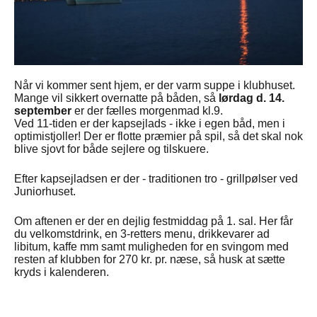
Når vi kommer sent hjem, er der varm suppe i klubhuset.
Mange vil sikkert
overnatte på båden, så
lørdag d. 14.
september
er der fælles morgenmad kl.9.
Ved 11-tiden er der kapsejlads - ikke i egen båd, men i
optimistjoller! Der er flotte præmier på spil, så det skal nok
blive sjovt for både sejlere og tilskuere.
Efter kapsejladsen er der - traditionen tro - grillpølser ved
Juniorhuset.
Om aftenen er der en dejlig festmiddag på 1. sal. Her får
du velkomstdrink, en 3-retters menu, drikkevarer ad
libitum, kaffe mm samt muligheden for en svingom med
resten af klubben for 270 kr. pr. næse, så husk at sætte
kryds i kalenderen.