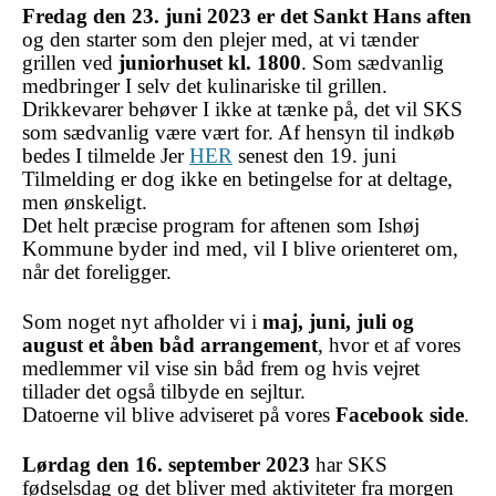
Fredag den
23. juni 2023 er det Sankt Hans aften
og den starter som den plejer med, at vi tænder
grillen ved
juniorhuset kl. 1800
. Som sædvanlig
medbringer I selv det kulinariske til grillen.
Drikkevarer behøver I ikke at tænke på, det vil SKS
som sædvanlig være vært for. Af hensyn til indkøb
bedes I tilmelde Jer
HER
senest den
19. juni
Tilmelding er dog ikke en betingelse for at deltage,
men ønskeligt.
Det helt præcise program for aftenen som Ishøj
Kommune byder ind med, vil I blive orienteret om,
når det foreligger.
Som noget nyt afholder vi i
maj, juni, juli og
august et åben båd arrangement
, hvor et af vores
medlemmer vil vise sin båd frem og hvis vejret
tillader det også tilbyde en sejltur.
Datoerne vil blive adviseret på vores
Facebook side
.
Lørdag den 16. september 2023
har SKS
fødselsdag og det bliver med aktiviteter fra morgen